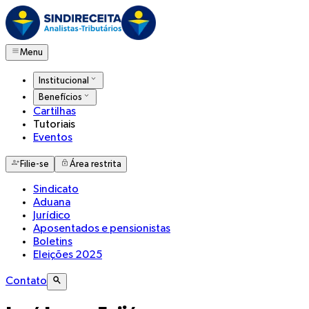
Menu
Institucional
Benefícios
Cartilhas
Tutoriais
Eventos
Filie-se
Área restrita
Sindicato
Aduana
Jurídico
Aposentados e pensionistas
Boletins
Eleições 2025
Contato