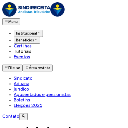
Menu
Institucional
Benefícios
Cartilhas
Tutoriais
Eventos
Filie-se
Área restrita
Sindicato
Aduana
Jurídico
Aposentados e pensionistas
Boletins
Eleições 2025
Contato