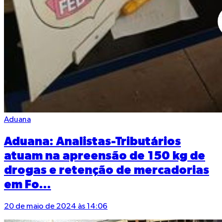
Aduana
Aduana: Analistas-Tributários
atuam na apreensão de 150 kg de
drogas e retenção de mercadorias
em Fo...
20 de maio de 2024 às 14:06