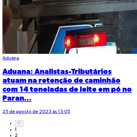
Aduana
Aduana: Analistas-Tributários
atuam na retenção de caminhão
com 14 toneladas de leite em pó no
Paran...
25 de agosto de 2023 às 13:05
1
2