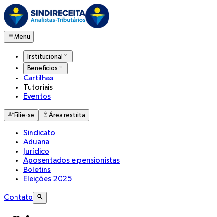
Menu
Institucional
Benefícios
Cartilhas
Tutoriais
Eventos
Filie-se
Área restrita
Sindicato
Aduana
Jurídico
Aposentados e pensionistas
Boletins
Eleições 2025
Contato