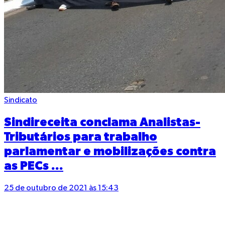
Sindicato
Sindireceita conclama Analistas-
Tributários para trabalho
parlamentar e mobilizações contra
as PECs ...
25 de outubro de 2021 às 15:43