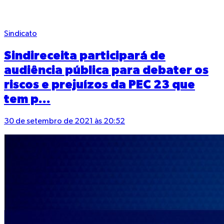
Sindicato
Sindireceita participará de
audiência pública para debater os
riscos e prejuízos da PEC 23 que
tem p...
30 de setembro de 2021 às 20:52