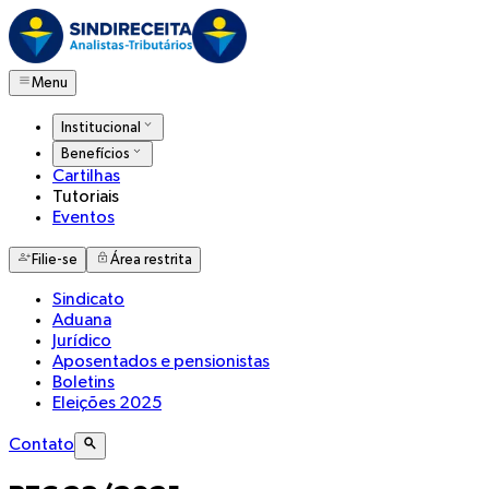
Menu
Institucional
Benefícios
Cartilhas
Tutoriais
Eventos
Filie-se
Área restrita
Sindicato
Aduana
Jurídico
Aposentados e pensionistas
Boletins
Eleições 2025
Contato