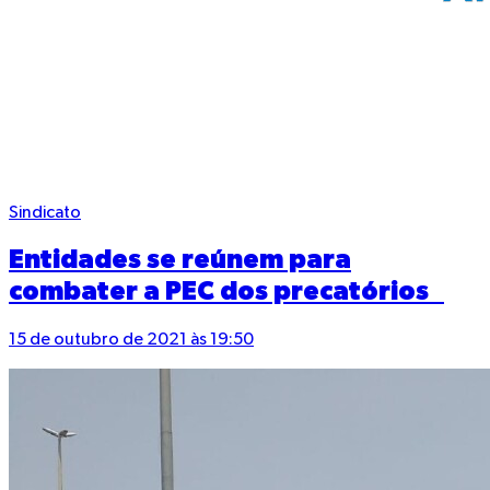
Sindicato
Entidades se reúnem para
combater a PEC dos precatórios
15 de outubro de 2021 às 19:50