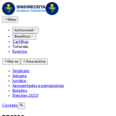
Menu
Institucional
Benefícios
Cartilhas
Tutoriais
Eventos
Filie-se
Área restrita
Sindicato
Aduana
Jurídico
Aposentados e pensionistas
Boletins
Eleições 2025
Contato