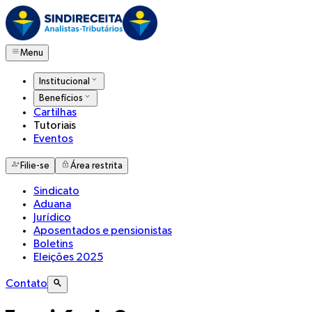
Menu
Institucional
Benefícios
Cartilhas
Tutoriais
Eventos
Filie-se
Área restrita
Sindicato
Aduana
Jurídico
Aposentados e pensionistas
Boletins
Eleições 2025
Contato