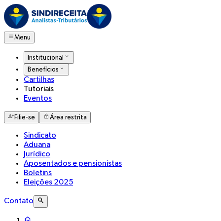
Menu
Institucional
Benefícios
Cartilhas
Tutoriais
Eventos
Filie-se
Área restrita
Sindicato
Aduana
Jurídico
Aposentados e pensionistas
Boletins
Eleições 2025
Contato