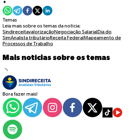
✦
Temas
Leia mais sobre os temas da notícia:
Sindireceita
valorização
Negociação Salarial
Dia do
Sim
Analista tributário
Receita Federal
Mapeamento de
Processos de Trabalho
Mais notícias sobre os temas
Bora fazer mais!