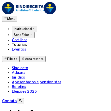
Menu
Institucional
Benefícios
Cartilhas
Tutoriais
Eventos
Filie-se
Área restrita
Sindicato
Aduana
Jurídico
Aposentados e pensionistas
Boletins
Eleições 2025
Contato