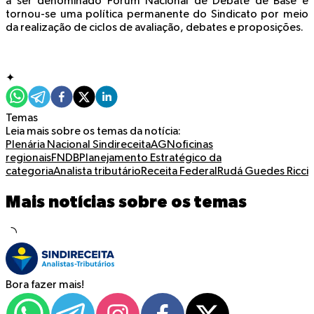
a ser denominado Fórum Nacional de Debate de Base e
tornou-se uma política permanente do Sindicato por meio
da realização de ciclos de avaliação, debates e proposições.
✦
Temas
Leia mais sobre os temas da notícia:
Plenária Nacional
Sindireceita
AGN
oficinas
regionais
FNDB
Planejamento Estratégico da
categoria
Analista tributário
Receita Federal
Rudá Guedes Ricci
Mais notícias sobre os temas
Bora fazer mais!