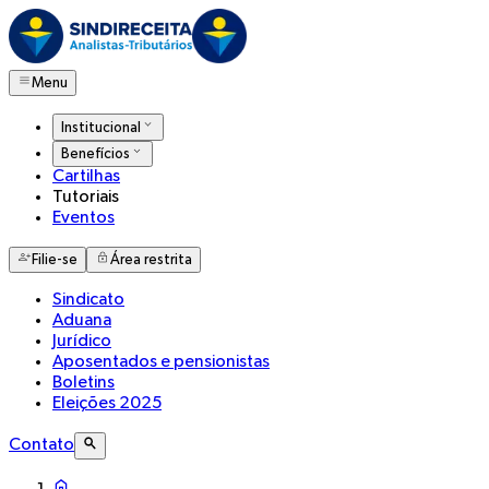
Menu
Institucional
Benefícios
Cartilhas
Tutoriais
Eventos
Filie-se
Área restrita
Sindicato
Aduana
Jurídico
Aposentados e pensionistas
Boletins
Eleições 2025
Contato