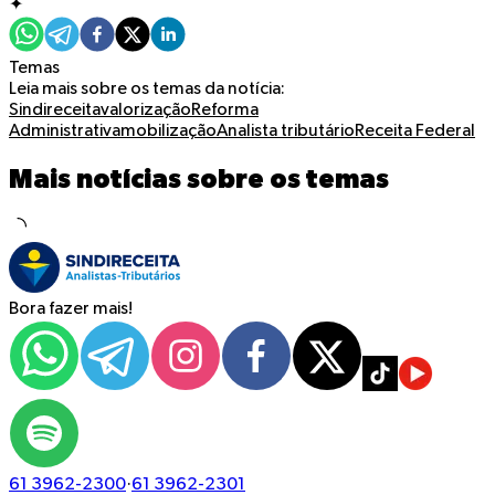
✦
Temas
Leia mais sobre os temas da notícia:
Sindireceita
valorização
Reforma
Administrativa
mobilização
Analista tributário
Receita Federal
Mais notícias sobre os temas
Bora fazer mais!
61 3962-2300
·
61 3962-2301