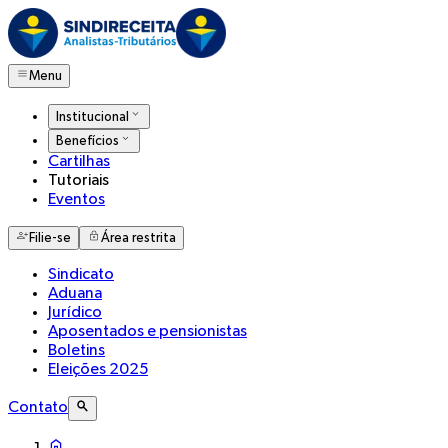
Menu
Institucional
Benefícios
Cartilhas
Tutoriais
Eventos
Filie-se
Área restrita
Sindicato
Aduana
Jurídico
Aposentados e pensionistas
Boletins
Eleições 2025
Contato