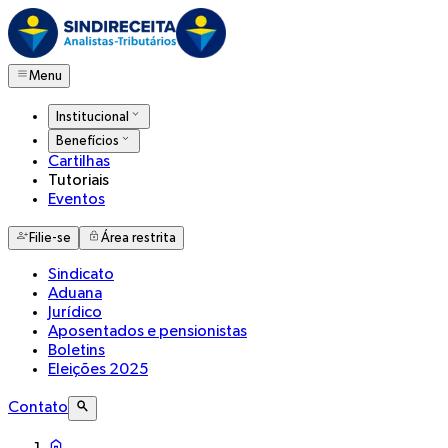
Menu
Institucional
Benefícios
Cartilhas
Tutoriais
Eventos
Filie-se
Área restrita
Sindicato
Aduana
Jurídico
Aposentados e pensionistas
Boletins
Eleições 2025
Contato