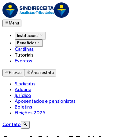
Menu
Institucional
Benefícios
Cartilhas
Tutoriais
Eventos
Filie-se
Área restrita
Sindicato
Aduana
Jurídico
Aposentados e pensionistas
Boletins
Eleições 2025
Contato