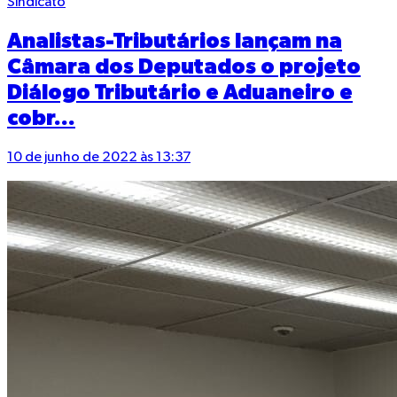
Sindicato
Analistas-Tributários lançam na
Câmara dos Deputados o projeto
Diálogo Tributário e Aduaneiro e
cobr...
10 de junho de 2022 às 13:37