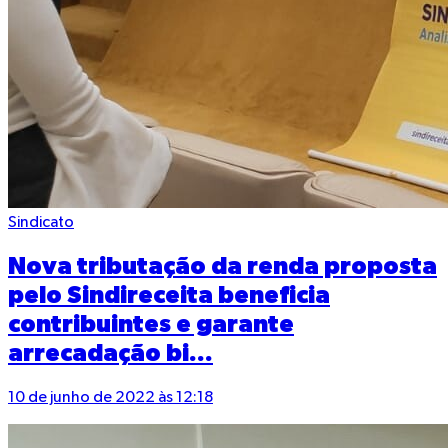
Sindicato
Nova tributação da renda proposta
pelo Sindireceita beneficia
contribuintes e garante
arrecadação bi...
10 de junho de 2022 às 12:18