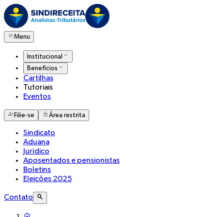
Menu
Institucional
Benefícios
Cartilhas
Tutoriais
Eventos
Filie-se
Área restrita
Sindicato
Aduana
Jurídico
Aposentados e pensionistas
Boletins
Eleições 2025
Contato