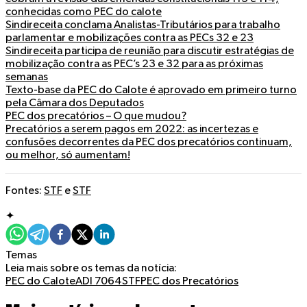
conhecidas como PEC do calote
Sindireceita conclama Analistas-Tributários para trabalho
parlamentar e mobilizações contra as PECs 32 e 23
Sindireceita participa de reunião para discutir estratégias de
mobilização contra as PEC’s 23 e 32 para as próximas
semanas
Texto-base da PEC do Calote é aprovado em primeiro turno
pela Câmara dos Deputados
PEC dos precatórios – O que mudou?
Precatórios a serem pagos em 2022: as incertezas e
confusões decorrentes da PEC dos precatórios continuam,
ou melhor, só aumentam!
Fontes:
STF
e
STF
✦
Temas
Leia mais sobre os temas da notícia:
PEC do Calote
ADI 7064
STF
PEC dos Precatórios