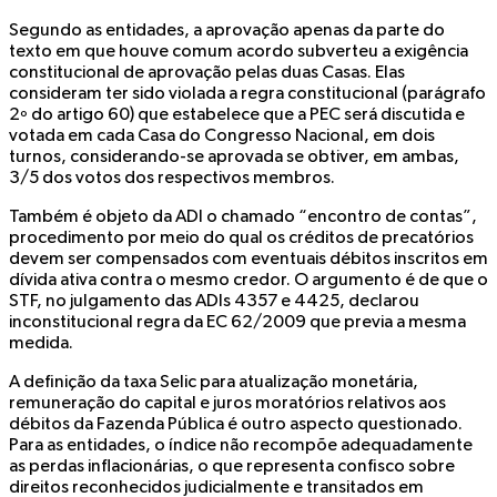
Segundo as entidades, a aprovação apenas da parte do
texto em que houve comum acordo subverteu a exigência
constitucional de aprovação pelas duas Casas. Elas
consideram ter sido violada a regra constitucional (parágrafo
2º do artigo 60) que estabelece que a PEC será discutida e
votada em cada Casa do Congresso Nacional, em dois
turnos, considerando-se aprovada se obtiver, em ambas,
3/5 dos votos dos respectivos membros.
Também é objeto da ADI o chamado “encontro de contas”,
procedimento por meio do qual os créditos de precatórios
devem ser compensados com eventuais débitos inscritos em
dívida ativa contra o mesmo credor. O argumento é de que o
STF, no julgamento das ADIs 4357 e 4425, declarou
inconstitucional regra da EC 62/2009 que previa a mesma
medida.
A definição da taxa Selic para atualização monetária,
remuneração do capital e juros moratórios relativos aos
débitos da Fazenda Pública é outro aspecto questionado.
Para as entidades, o índice não recompõe adequadamente
as perdas inflacionárias, o que representa confisco sobre
direitos reconhecidos judicialmente e transitados em