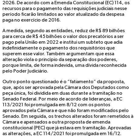
2026. De acordo com a Emenda Constitucional (EC) 114, os
recursos para o pagamento das requisições judiciais nesse
período ficarão limitados ao valor atualizado da despesa
paga no exercício de 2016.
A medida, segundo as entidades, reduz de R$ 89 bilhões
para cerca de R$ 45 bilhões o valor dos precatórios a ser
pago pela União em 2022 e institui um subteto que adia
indefinidamente o pagamento dos requisitórios que
superem esse valor. Também argumentam que essa
alteração viola o princípio da separação dos poderes,
porque limita, de forma indevida, uma dívida reconhecida
pelo Poder Judiciário.
Outro ponto questionado é o “fatiamento” da proposta,
que, após ser aprovada pela Câmara dos Deputados como
peça única, foi dividida em duas durante a tramitação no
Senado Federal. Por meio de acordo de lideranças, a EC
113/2021 foi promulgada em 8/12 com os pontos
aprovados pela Câmara e que não foram modificados pelo
Senado. Em seguida, os trechos alterados foram remetidos à
Câmara e apensados a outra proposta de emenda
constitucional (PEC) que já estava em tramitação. Aprovadas
as alterações, a EC 114/2021 foi promulgada em 16/12.