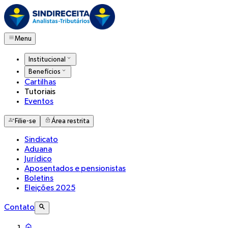
Menu
Institucional
Benefícios
Cartilhas
Tutoriais
Eventos
Filie-se
Área restrita
Sindicato
Aduana
Jurídico
Aposentados e pensionistas
Boletins
Eleições 2025
Contato