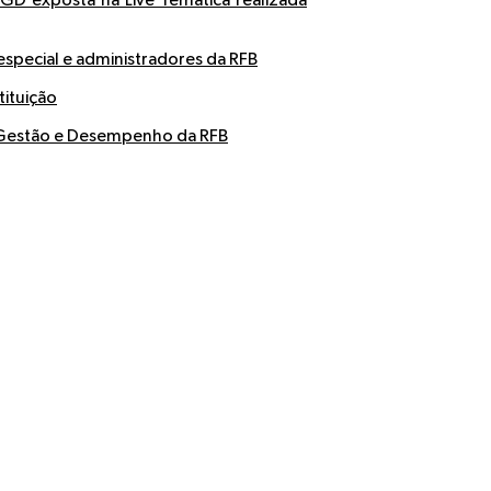
GD exposta na Live Temática realizada
especial e administradores da RFB
tituição
e Gestão e Desempenho da RFB