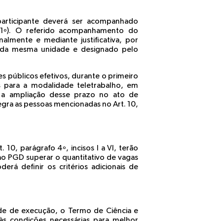
participante deverá ser acompanhado
o 1º). O referido acompanhamento do
almente e mediante justificativa, por
e da mesma unidade e designado pelo
es públicos efetivos, durante o primeiro
 para a modalidade teletrabalho, em
a a ampliação desse prazo no ato de
gra as pessoas mencionadas no Art. 10,
10, parágrafo 4º, incisos I a VI, terão
ao PGD superar o quantitativo de vagas
derá definir os critérios adicionais de
ade de execução, o Termo de Ciência e
às condições necessárias para melhor