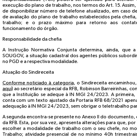
execução do plano de trabalho, nos termos do Art. 15. Assim,
de disponibilizar número de telefone atualizado, em caso de 
de avaliação do plano de trabalho estabelecidos pela chefia
trabalho; e o prazo máximo para retorno aos contat
funcionamento do órgão.
Responsabilidade da chefia
A Instrução Normativa Conjunta determina, ainda, que a 
SOUGOV, a situação cadastral dos agentes públicos subordin
no PGD e a respectiva modalidade.
Atuação do Sindireceita
Conforme noticiado à categoria
, o Sindireceita encaminhou,
aqui)
ao secretário especial da RFB, Robinson Barreirinhas, c
que a Instituição se adeque à IN MGI 24/2023. A primeira, 
conta com um texto ajustado da Portaria RFB 68/2021 apenas
adequação à IN MGI 24/2023, sem obrigar o teletrabalho parc
A segunda encontra-se presente no Anexo II do documento, c
da RFB. Esta, por sua vez, apresenta alterações para que, por
escolher a modalidade de trabalho com o seu chefe, no m
Trabalho; atividade presencial de no mínimo 40h trimestrais