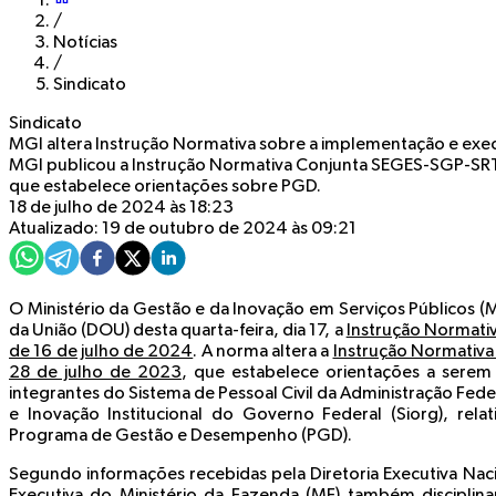
/
Notícias
/
Sindicato
Sindicato
MGI altera Instrução Normativa sobre a implementação e ex
MGI publicou a Instrução Normativa Conjunta SEGES-SGP-SRT
que estabelece orientações sobre PGD.
18 de julho de 2024 às 18:23
Atualizado: 19 de outubro de 2024 às 09:21
O Ministério da Gestão e da Inovação em Serviços Públicos (MG
da União (DOU) desta quarta-feira, dia 17, a
Instrução Normati
de 16 de julho de 2024
. A norma altera a
Instrução Normativ
28 de julho de 2023
, que estabelece orientações a serem
integrantes do Sistema de Pessoal Civil da Administração Fede
e Inovação Institucional do Governo Federal (Siorg), rel
Programa de Gestão e Desempenho (PGD).
Segundo informações recebidas pela Diretoria Executiva Nacio
Executiva do Ministério da Fazenda (MF) também disciplina