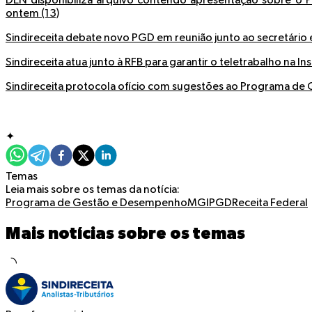
DEN disponibiliza arquivo contendo apresentação sobre o P
ontem (13)
Sindireceita debate novo PGD em reunião junto ao secretário 
Sindireceita atua junto à RFB para garantir o teletrabalho na Ins
Sindireceita protocola ofício com sugestões ao Programa d
✦
Temas
Leia mais sobre os temas da notícia:
Programa de Gestão e Desempenho
MGI
PGD
Receita Federal
Mais notícias sobre os temas