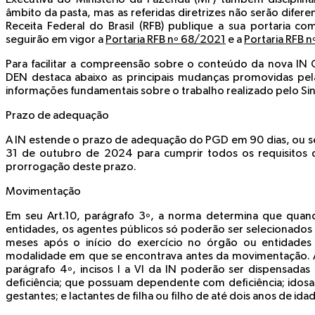
âmbito da pasta, mas as referidas diretrizes não serão difer
Receita Federal do Brasil (RFB) publique a sua portaria 
seguirão em vigor a
Portaria RFB nº 68/2021
e a
Portaria RFB 
Para facilitar a compreensão sobre o conteúdo da nova IN
DEN destaca abaixo as principais mudanças promovidas pe
informações fundamentais sobre o trabalho realizado pelo Si
Prazo de adequação
A IN estende o prazo de adequação do PGD em 90 dias, ou sej
31 de outubro de 2024 para cumprir todos os requisito
prorrogação deste prazo.
Movimentação
Em seu Art.10, parágrafo 3º, a norma determina que qua
entidades, os agentes públicos só poderão ser selecionados 
meses após o início do exercício no órgão ou entidade
modalidade em que se encontrava antes da movimentação. Ap
parágrafo 4º, incisos I a VI da IN poderão ser dispensadas
deficiência; que possuam dependente com deficiência; idosas
gestantes; e lactantes de filha ou filho de até dois anos de ida