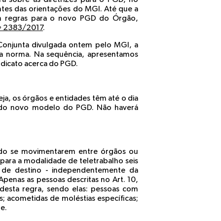
entes das orientações do MGI. Até que a
com regras para o novo PGD do Órgão,
nº 2383/2017
.
 Conjunta divulgada ontem pelo MGI, a
la norma. Na sequência, apresentamos
ndicato acerca do PGD.
a, os órgãos e entidades têm até o dia
s do novo modelo do PGD. Não haverá
ndo se movimentarem entre órgãos ou
para a modalidade de teletrabalho seis
s de destino - independentemente da
enas as pessoas descritas no Art. 10,
 desta regra, sendo elas: pessoas com
; acometidas de moléstias específicas;
de.