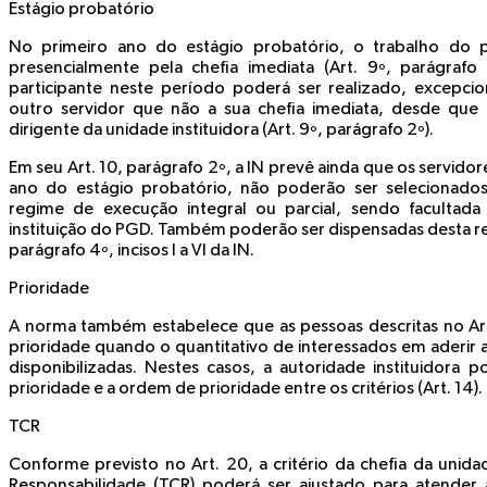
Estágio probatório
No primeiro ano do estágio probatório, o trabalho do 
presencialmente pela chefia imediata (Art. 9º, parágraf
participante neste período poderá ser realizado, excepcion
outro servidor que não a sua chefia imediata, desde qu
dirigente da unidade instituidora (Art. 9º, parágrafo 2º).
Em seu Art. 10, parágrafo 2º, a IN prevê ainda que os servidor
ano do estágio probatório, não poderão ser selecionados
regime de execução integral ou parcial, sendo facultad
instituição do PGD. Também poderão ser dispensadas desta re
parágrafo 4º, incisos I a VI da IN.
Prioridade
A norma também estabelece que as pessoas descritas no Art. 
prioridade quando o quantitativo de interessados em aderir 
disponibilizadas. Nestes casos, a autoridade instituidora po
prioridade e a ordem de prioridade entre os critérios (Art. 14).
TCR
Conforme previsto no Art. 20, a critério da chefia da unid
Responsabilidade (TCR) poderá ser ajustado para atender 