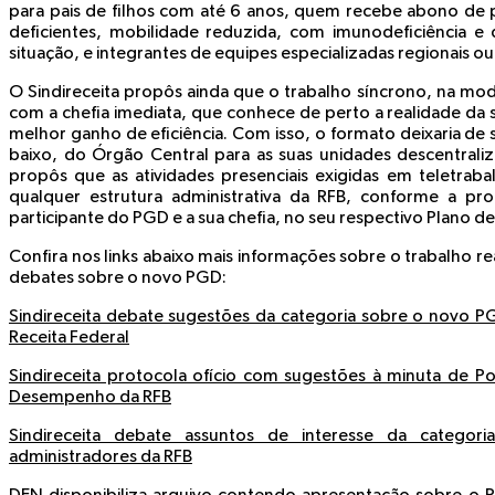
para pais de filhos com até 6 anos, quem recebe abono de p
deficientes, mobilidade reduzida, com imunodeficiência e
situação, e integrantes de equipes especializadas regionais ou
O Sindireceita propôs ainda que o trabalho síncrono, na mod
com a chefia imediata, que conhece de perto a realidade da 
melhor ganho de eficiência. Com isso, o formato deixaria de
baixo, do Órgão Central para as suas unidades descentrali
propôs que as atividades presenciais exigidas em teletrab
qualquer estrutura administrativa da RFB, conforme a pr
participante do PGD e a sua chefia, no seu respectivo Plano d
Confira nos links abaixo mais informações sobre o trabalho re
debates sobre o novo PGD:
Sindireceita debate sugestões da categoria sobre o novo 
Receita Federal
Sindireceita protocola ofício com sugestões à minuta de 
Desempenho da RFB
Sindireceita debate assuntos de interesse da catego
administradores da RFB