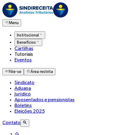
Menu
Institucional
Benefícios
Cartilhas
Tutoriais
Eventos
Filie-se
Área restrita
Sindicato
Aduana
Jurídico
Aposentados e pensionistas
Boletins
Eleições 2025
Contato