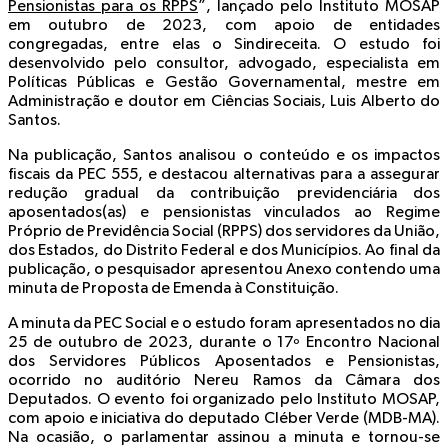
Pensionistas para os RPPS
”, lançado pelo Instituto MOSAP
em outubro de 2023, com apoio de entidades
congregadas, entre elas o Sindireceita. O estudo foi
desenvolvido pelo consultor, advogado, especialista em
Políticas Públicas e Gestão Governamental, mestre em
Administração e doutor em Ciências Sociais, Luis Alberto do
Santos.
Na publicação, Santos analisou o conteúdo e os impactos
fiscais da PEC 555, e destacou alternativas para a assegurar
redução gradual da contribuição previdenciária dos
aposentados(as) e pensionistas vinculados ao Regime
Próprio de Previdência Social (RPPS) dos servidores da União,
dos Estados, do Distrito Federal e dos Municípios. Ao final da
publicação, o pesquisador apresentou Anexo contendo uma
minuta de Proposta de Emenda à Constituição.
A minuta da PEC Social e o estudo foram apresentados no dia
25 de outubro de 2023, durante o 17º Encontro Nacional
dos Servidores Públicos Aposentados e Pensionistas,
ocorrido no auditório Nereu Ramos da Câmara dos
Deputados. O evento foi organizado pelo Instituto MOSAP,
com apoio e iniciativa do deputado Cléber Verde (MDB-MA).
Na ocasião, o parlamentar assinou a minuta e tornou-se