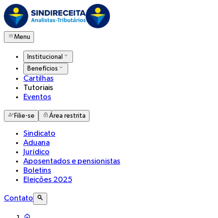
Menu
Institucional
Benefícios
Cartilhas
Tutoriais
Eventos
Filie-se
Área restrita
Sindicato
Aduana
Jurídico
Aposentados e pensionistas
Boletins
Eleições 2025
Contato