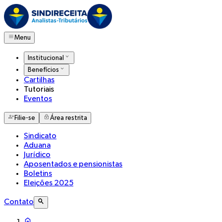
Menu
Institucional
Benefícios
Cartilhas
Tutoriais
Eventos
Filie-se
Área restrita
Sindicato
Aduana
Jurídico
Aposentados e pensionistas
Boletins
Eleições 2025
Contato