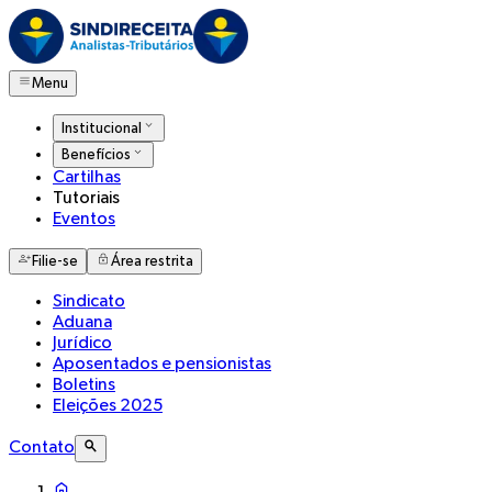
Menu
Institucional
Benefícios
Cartilhas
Tutoriais
Eventos
Filie-se
Área restrita
Sindicato
Aduana
Jurídico
Aposentados e pensionistas
Boletins
Eleições 2025
Contato