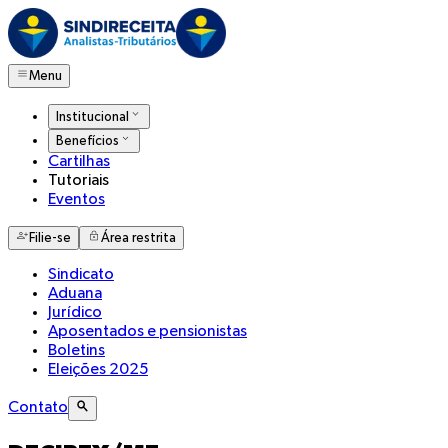
Menu
Institucional
Benefícios
Cartilhas
Tutoriais
Eventos
Filie-se
Área restrita
Sindicato
Aduana
Jurídico
Aposentados e pensionistas
Boletins
Eleições 2025
Contato