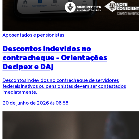
Aposentados e pensionistas
Descontos indevidos no
contracheque - Orientações
Decipex e DAJ
Descontos indevidos no contracheque de servidores
federais inativos ou pensionistas devem ser contestados
imediatamente.
20 de junho de 2026 às 08:58