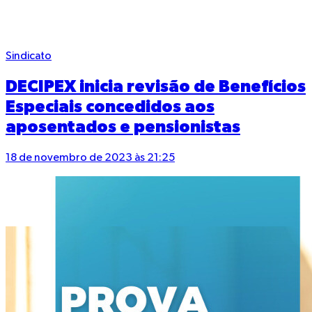
Sindicato
DECIPEX inicia revisão de Benefícios
Especiais concedidos aos
aposentados e pensionistas
18 de novembro de 2023 às 21:25