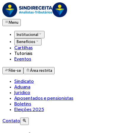
Menu
Institucional
Benefícios
Cartilhas
Tutoriais
Eventos
Filie-se
Área restrita
Sindicato
Aduana
Jurídico
Aposentados e pensionistas
Boletins
Eleições 2025
Contato