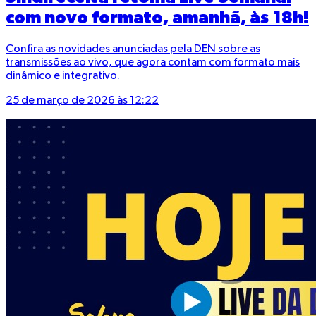
com novo formato, amanhã, às 18h!
Confira as novidades anunciadas pela DEN sobre as
transmissões ao vivo, que agora contam com formato mais
dinâmico e integrativo.
25 de março de 2026 às 12:22