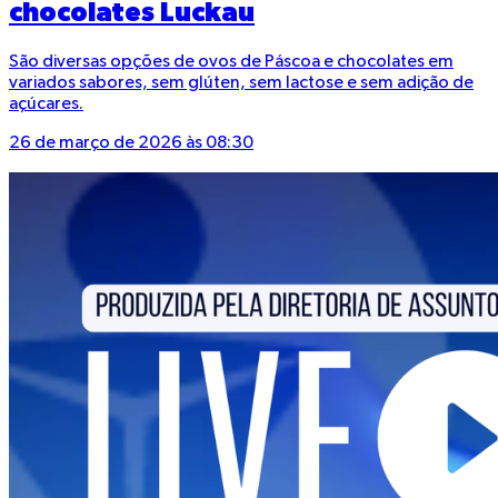
chocolates Luckau
São diversas opções de ovos de Páscoa e chocolates em
variados sabores, sem glúten, sem lactose e sem adição de
açúcares.
26 de março de 2026 às 08:30