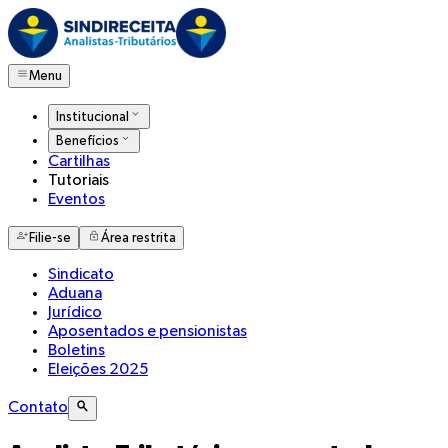
Menu
Institucional
Benefícios
Cartilhas
Tutoriais
Eventos
Filie-se
Área restrita
Sindicato
Aduana
Jurídico
Aposentados e pensionistas
Boletins
Eleições 2025
Contato