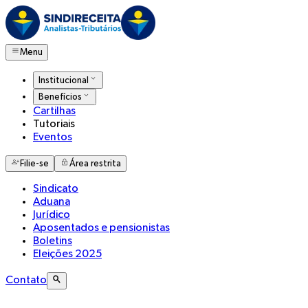
Menu
Institucional
Benefícios
Cartilhas
Tutoriais
Eventos
Filie-se
Área restrita
Sindicato
Aduana
Jurídico
Aposentados e pensionistas
Boletins
Eleições 2025
Contato