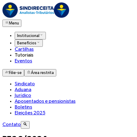
Menu
Institucional
Benefícios
Cartilhas
Tutoriais
Eventos
Filie-se
Área restrita
Sindicato
Aduana
Jurídico
Aposentados e pensionistas
Boletins
Eleições 2025
Contato