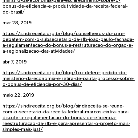
ministro-da-economia-para-esclarecimento-sobre-o-
bonus-de-eficiencia-e-produtividade-da-receita-federal-
do-brasil/
mar 28, 2019
https://sindireceita.org.br/blog/conselheiros-do-cnre-
debatem-com-o-subsecretario-da-rfb-joao-paulo-fachada-
a-regulamentacao-do-bonus-a-restruturacao-do-orgao-e-
a-regionalizacao-das-atividades/
abr 7, 2019
https://sindireceita.org.br/blog/tcu-defere-pedido-do-
ministerio-da-economia-e-retira-de-pauta-processo-sobre-
o-bonus-de-eficiencia-por-30-dias/
maio 22, 2019
https://sindireceita.org.br/blog/sindireceita-se-reune-
com-o-secretario-da-receita-federal-marcos-cintra-para-
discutir-a-regulamentacao-do-bonus-de-eficiencia-
reestruturacao-da-rfb-e-para-apresentar-o-projeto-mais-
simples-mais-just/