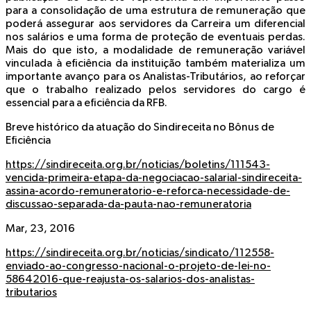
para a consolidação de uma estrutura de remuneração que
poderá assegurar aos servidores da Carreira um diferencial
nos salários e uma forma de proteção de eventuais perdas.
Mais do que isto, a modalidade de remuneração variável
vinculada à eficiência da instituição também materializa um
importante avanço para os Analistas-Tributários, ao reforçar
que o trabalho realizado pelos servidores do cargo é
essencial para a eficiência da RFB.
Breve histórico da atuação do Sindireceita no Bônus de
Eficiência
https://sindireceita.org.br/noticias/boletins/111543-
vencida-primeira-etapa-da-negociacao-salarial-sindireceita-
assina-acordo-remuneratorio-e-reforca-necessidade-de-
discussao-separada-da-pauta-nao-remuneratoria
Mar, 23, 2016
https://sindireceita.org.br/noticias/sindicato/112558-
enviado-ao-congresso-nacional-o-projeto-de-lei-no-
58642016-que-reajusta-os-salarios-dos-analistas-
tributarios