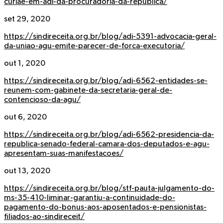
curiae-em-adi-da-procuradoria-da-republica/
set 29, 2020
https://sindireceita.org.br/blog/adi-5391-advocacia-geral-
da-uniao-agu-emite-parecer-de-forca-executoria/
out 1, 2020
https://sindireceita.org.br/blog/adi-6562-entidades-se-
reunem-com-gabinete-da-secretaria-geral-de-
contencioso-da-agu/
out 6, 2020
https://sindireceita.org.br/blog/adi-6562-presidencia-da-
republica-senado-federal-camara-dos-deputados-e-agu-
apresentam-suas-manifestacoes/
out 13, 2020
https://sindireceita.org.br/blog/stf-pauta-julgamento-do-
ms-35-410-liminar-garantiu-a-continuidade-do-
pagamento-do-bonus-aos-aposentados-e-pensionistas-
filiados-ao-sindireceit/