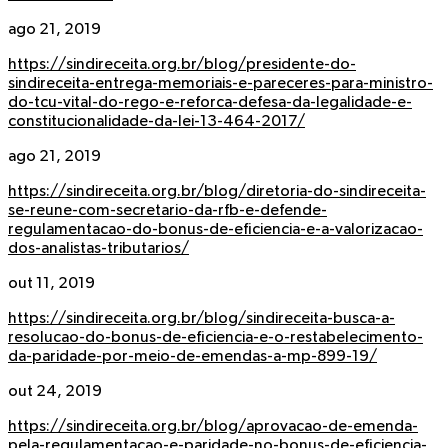
ago 21, 2019
https://sindireceita.org.br/blog/presidente-do-
sindireceita-entrega-memoriais-e-pareceres-para-ministro-
do-tcu-vital-do-rego-e-reforca-defesa-da-legalidade-e-
constitucionalidade-da-lei-13-464-2017/
ago 21, 2019
https://sindireceita.org.br/blog/diretoria-do-sindireceita-
se-reune-com-secretario-da-rfb-e-defende-
regulamentacao-do-bonus-de-eficiencia-e-a-valorizacao-
dos-analistas-tributarios/
out 11, 2019
https://sindireceita.org.br/blog/sindireceita-busca-a-
resolucao-do-bonus-de-eficiencia-e-o-restabelecimento-
da-paridade-por-meio-de-emendas-a-mp-899-19/
out 24, 2019
https://sindireceita.org.br/blog/aprovacao-de-emenda-
pela-regulamentacao-e-paridade-no-bonus-de-eficiencia-