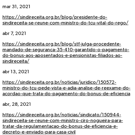
mar 31, 2021
https://sindireceita.org.br/blog/presidente-do-
sindireceita-se-reune-com-ministro-do-tcu-vital-do-rego/
abr 7, 2021
https://sindireceita.org.br/blog/stf-julga-procedente-
mandado-de-seguranca-35-410-garantido-o-pagamento-
do-bonus-aos-aposentados-e-pensionistas-filiados-ao-
sindireceita/
abr 13, 2021
https://sindireceita.org.br/noticias/juridico/150572-
ministro-do-tcu-pede-vista-e-adia-analise-de-reexame-do-
acordao-que-trata-do-pagamento-do-bonus-de-eficiencia
abr, 28, 2021
https://sindireceita.org.br/noticias/sindicato/150944-
sindireceita-se-reune-com-ministro-ciro-nogueira-para-
tratar-da-regulamentacao-do-bonus-de-eficiencia-e-
decreto-e-enviado-para-casa-civil