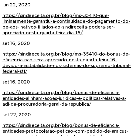
jun 22, 2020
https://sindireceita.org.br/blog/ms-35410-que-
liminarmente-garantiu-a-continuidade-do-pagamento-do-
be-aos-inativos-filiados-ao-sindireceita-podera-ser-
apreciado-nesta-quarta-feira-dia-16/
set 16, 2020
https://sindireceita.org.br/blog/ms-35410-do-bonus-de-
eficiencia-nao-sera-apreciado-nesta-quarta-feira-16-
devido-a-instabilidade-nos-sistemas-do-supremo-tribunal-
federal-stf/
set 16, 2020
https://sindireceita.org.br/blog/bonus-de-eficiencia-
entidades-alinham-acoes-juridicas-e-politicas-relativas-a-
adi-da-procuradoria-geral-da-republica/
set 22, 2020
https://sindireceita.org.br/blog/bonus-de-eficiencia-
entidades-protocolarao-peticao-com-pedido-de-amicus-