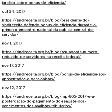
juridico-sobre-bonus-de-eficiencia/
out 24, 2017
https://sindireceita.org.br/blog/presidente-do-
sindireceita-defende-bonus-de-eficiencia-durante-o-
primeiro-encontro-nacional-da-publica-central-do-
servidor/
nov 1, 2017
https://sindireceita.org.br/blog/tcu-aponta-numero-
reduzido-de-servidores-na-receita-federal/
nov 17, 2017
https://sindireceita.org.br/blog/bonus-de-eficiencia-aos-
aposentados-e-pensionistas/
dez 12, 2017
https://sindireceita.org.br/blog/mp-805-2017-e-a-
postergacao-do-pagamento-do-reajuste-dos-
vencimentos-dos-analistas-tributarios/