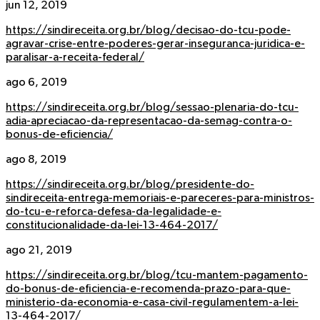
jun 12, 2019
https://sindireceita.org.br/blog/decisao-do-tcu-pode-
agravar-crise-entre-poderes-gerar-inseguranca-juridica-e-
paralisar-a-receita-federal/
ago 6, 2019
https://sindireceita.org.br/blog/sessao-plenaria-do-tcu-
adia-apreciacao-da-representacao-da-semag-contra-o-
bonus-de-eficiencia/
ago 8, 2019
https://sindireceita.org.br/blog/presidente-do-
sindireceita-entrega-memoriais-e-pareceres-para-ministros-
do-tcu-e-reforca-defesa-da-legalidade-e-
constitucionalidade-da-lei-13-464-2017/
ago 21, 2019
https://sindireceita.org.br/blog/tcu-mantem-pagamento-
do-bonus-de-eficiencia-e-recomenda-prazo-para-que-
ministerio-da-economia-e-casa-civil-regulamentem-a-lei-
13-464-2017/