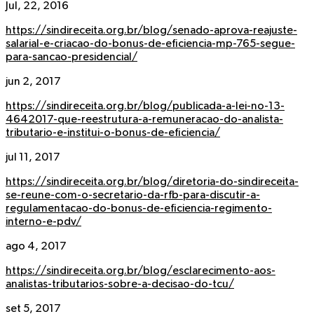
Jul, 22, 2016
https://sindireceita.org.br/blog/senado-aprova-reajuste-
salarial-e-criacao-do-bonus-de-eficiencia-mp-765-segue-
para-sancao-presidencial/
jun 2, 2017
https://sindireceita.org.br/blog/publicada-a-lei-no-13-
4642017-que-reestrutura-a-remuneracao-do-analista-
tributario-e-institui-o-bonus-de-eficiencia/
jul 11, 2017
https://sindireceita.org.br/blog/diretoria-do-sindireceita-
se-reune-com-o-secretario-da-rfb-para-discutir-a-
regulamentacao-do-bonus-de-eficiencia-regimento-
interno-e-pdv/
ago 4, 2017
https://sindireceita.org.br/blog/esclarecimento-aos-
analistas-tributarios-sobre-a-decisao-do-tcu/
set 5, 2017