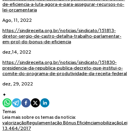
de-eficiencia-a-luta-agora-e-para-assegurar-recursos-no-
lei-orcamentaria
Ago, 11, 2022
https://sindireceita.org.br/noticias/sindicato/151813-
diretor-sergio-de-castro-detalha-trabalho-parlamentar-
em-prol-do-bonus-de-eficiencia
dez,14, 2022
https://sindireceita.org.br/noticias/sindicato/151830-
presidencia-da-republica-publica-decreto-que-institui-o-
comite-do-programa-de-produtividade-da-receita-federal
dez, 29, 2022
✦
Temas
Leia mais sobre os temas da notícia:
valorização
Regulamentação Bônus Eficiência
mobilização
Lei
13.464/2017