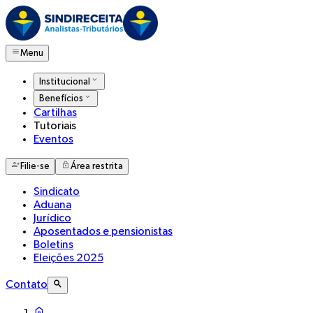
Menu
Institucional
Benefícios
Cartilhas
Tutoriais
Eventos
Filie-se
Área restrita
Sindicato
Aduana
Jurídico
Aposentados e pensionistas
Boletins
Eleições 2025
Contato