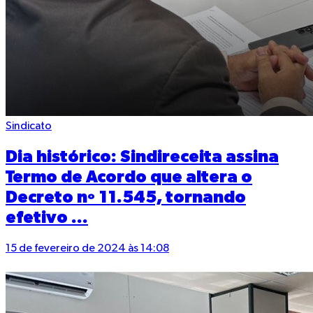
Sindicato
Dia histórico: Sindireceita assina
Termo de Acordo que altera o
Decreto nº 11.545, tornando
efetivo ...
15 de fevereiro de 2024 às 14:08