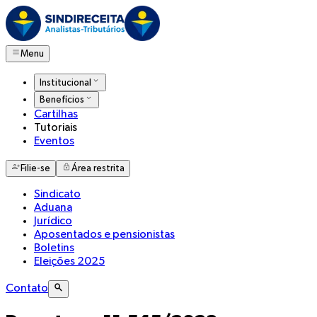
Menu
Institucional
Benefícios
Cartilhas
Tutoriais
Eventos
Filie-se
Área restrita
Sindicato
Aduana
Jurídico
Aposentados e pensionistas
Boletins
Eleições 2025
Contato