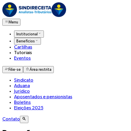
Menu
Institucional
Benefícios
Cartilhas
Tutoriais
Eventos
Filie-se
Área restrita
Sindicato
Aduana
Jurídico
Aposentados e pensionistas
Boletins
Eleições 2025
Contato