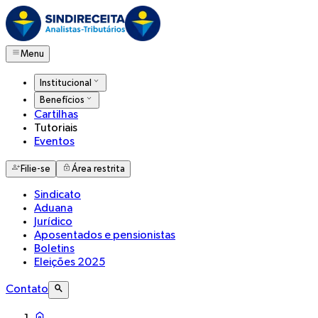
Menu
Institucional
Benefícios
Cartilhas
Tutoriais
Eventos
Filie-se
Área restrita
Sindicato
Aduana
Jurídico
Aposentados e pensionistas
Boletins
Eleições 2025
Contato