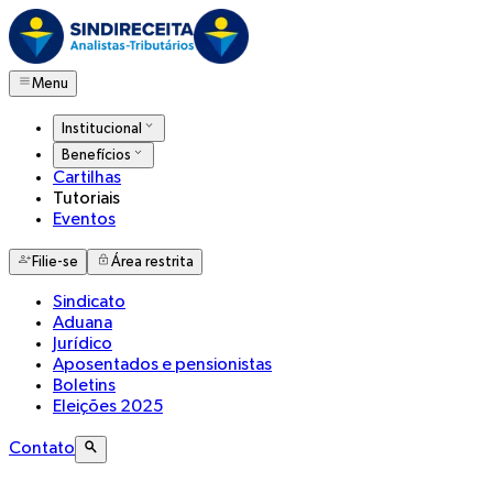
Menu
Institucional
Benefícios
Cartilhas
Tutoriais
Eventos
Filie-se
Área restrita
Sindicato
Aduana
Jurídico
Aposentados e pensionistas
Boletins
Eleições 2025
Contato